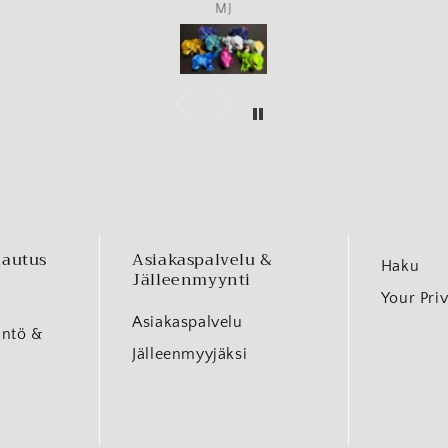
MJ
lautus
Asiakaspalvelu &
Haku
Jälleenmyynti
Your Pri
Asiakaspalvelu
äntö &
Jälleenmyyjäksi