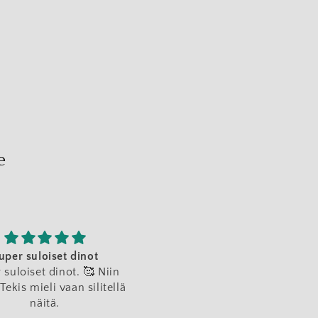
i
o
n
e
uper suloiset dinot
Paras lahja
 suloiset dinot. 🥰 Niin
Joulun alla markkinoilta löy
Tekis mieli vaan silitellä
lohikäärme pukin pussiin ja
näitä.
oli joulun paras lahja lapse