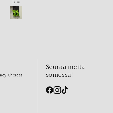
Nyt saa uusia leluja
Crisu
Kirsi-Maarit Ranta-Knuuttila
synttärilahjaksi
Seuraa meitä
somessa!
vacy Choices