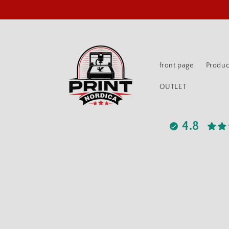
Skip to content
front page
Produc
OUTLET
4.8