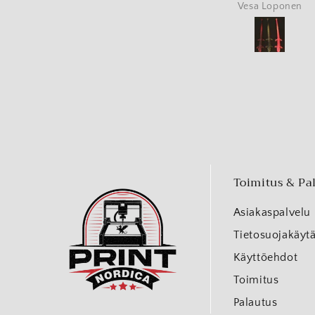
Vesa Loponen
Toimitus & Pa
Asiakaspalvelu
Tietosuojakäyt
Käyttöehdot
Toimitus
Palautus