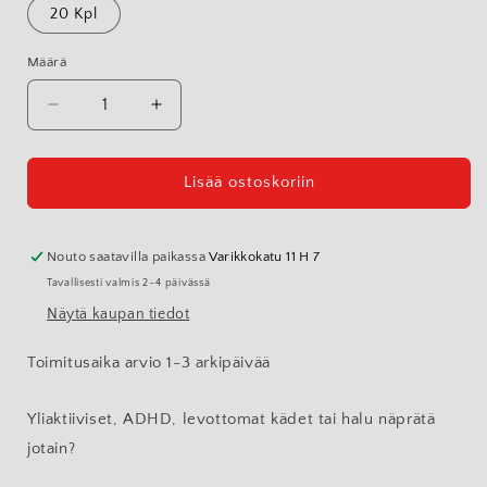
20 Kpl
Määrä
Vähennä
Lisää
tuotteen
tuotteen
3D-
3D-
Tulostettu
Tulostettu
Lisää ostoskoriin
DRAGONIX
DRAGONIX
-
-
POCKET
POCKET
Nouto saatavilla paikassa
Varikkokatu 11 H 7
PALS
PALS
Tavallisesti valmis 2–4 päivässä
-
-
Näytä kaupan tiedot
Eläin
Eläin
Fidgetit
Fidgetit
Toimitusaika arvio 1-3 arkipäivää
paketit
paketit
2-
2-
4
4
Yliaktiiviset, ADHD, levottomat kädet tai halu näprätä
cm
cm
jotain?
määrää
määrää