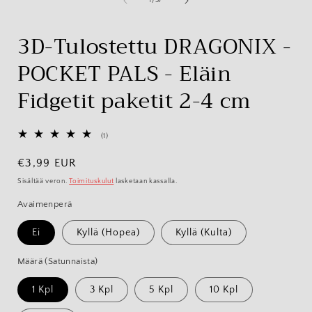
1
/
37
3D-Tulostettu DRAGONIX -
POCKET PALS - Eläin
Fidgetit paketit 2-4 cm
1
(1)
arvosteluja
yhteensä
Normaalihinta
€3,99 EUR
Sisältää veron.
Toimituskulut
lasketaan kassalla.
Avaimenperä
Ei
Kyllä (Hopea)
Kyllä (Kulta)
Määrä (Satunnaista)
1 Kpl
3 Kpl
5 Kpl
10 Kpl