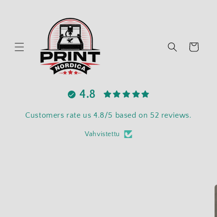
Ohita ja siirry
sisältöön
Ostoskori
4.8
Customers rate us 4.8/5 based on 52 reviews.
Vahvistettu
Siirry
tuotetietoihin