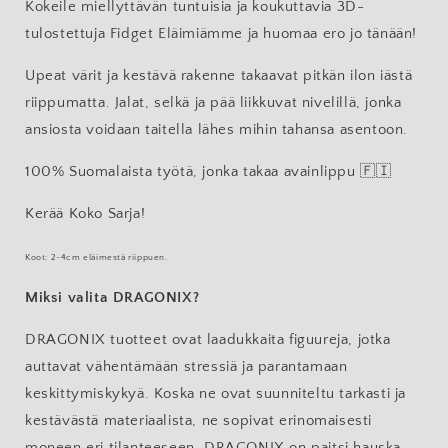
Kokeile miellyttävän tuntuisia ja koukuttavia 3D-
tulostettuja Fidget Eläimiämme ja huomaa ero jo tänään!
Upeat värit ja kestävä rakenne takaavat pitkän ilon iästä
riippumatta. Jalat, selkä ja pää liikkuvat nivelillä, jonka
ansiosta voidaan taitella lähes mihin tahansa asentoon.
100% Suomalaista työtä, jonka takaa avainlippu 🇫🇮
Kerää Koko Sarja!
Koot: 2-4cm eläimestä riippuen.
Miksi valita DRAGONIX?
DRAGONIX tuotteet ovat laadukkaita figuureja, jotka
auttavat vähentämään stressiä ja parantamaan
keskittymiskykyä. Koska ne ovat suunniteltu tarkasti ja
kestävästä materiaalista, ne sopivat erinomaisesti
moneen eri tilanteeseen. DRAGONIX on paitsi hauska,